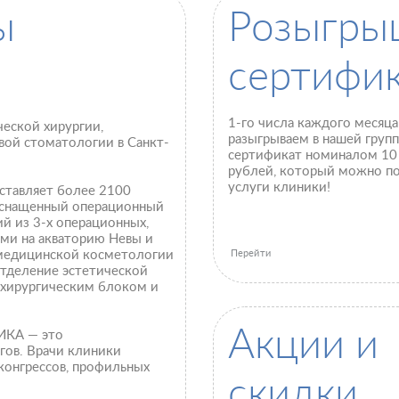
ы
Розыгры
сертифик
1-го числа каждого месяц
еской хирургии,
разыгрываем в нашей груп
ой стоматологии в Санкт-
сертификат номиналом 10
рублей, который можно по
услуги клиники!
тавляет более 2100
 оснащенный операционный
й из 3-х операционных,
ами на акваторию Невы и
 медицинской косметологии
Перейти
отделение эстетической
 хирургическим блоком и
Акции и
ИКА — это
ов. Врачи клиники
конгрессов, профильных
скидки