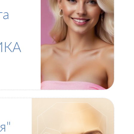
та
ИКА
я"