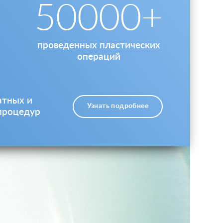
50000
проведенных пластических
операций
атных и
Узнать подробнее
процедур