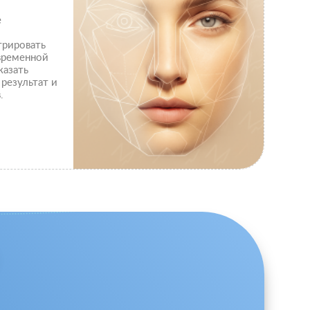
е
трировать
временной
казать
 результат и
.