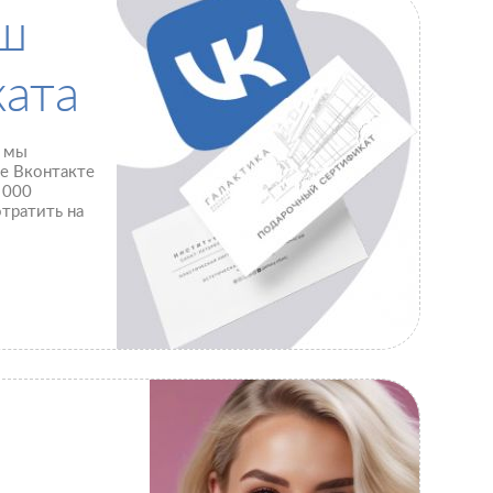
ш
ата
а мы
пе Вконтакте
 000
тратить на