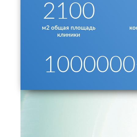
2100
м2 общая площадь
ко
клиники
1000000