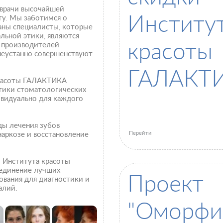
 врачи высочайшей
Институ
ту. Мы заботимся о
раны специалисты, которые
льной этики, являются
красоты
 производителей
 неустанно совершенствуют
ГАЛАКТ
красоты ГАЛАКТИКА
тики стоматологических
ивидуально для каждого
ды лечения зубов
Перейти
наркозе и восстановление
 Института красоты
единение лучших
Проект
вания для диагностики и
алий.
"Оморфи