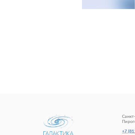
Санкт
Пирого
+7 (81