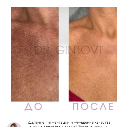
Отделение пластической хирургии
Цены
Налоговый вычет
Акции
О клинике
Лицензии и сертификаты
Новости и СМИ
Cтатьи и публикации
Программа лояльности и подарочные сертификаты
Отзывы
Безопасность
Медицинский туризм
Юр. информация
Карьера
Удаление пигментации и улучшение качества