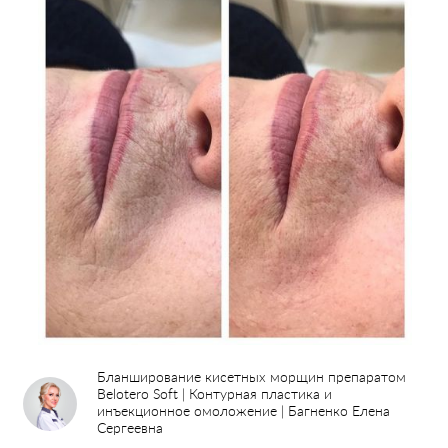
Пластические операции
Пластические хирурги
Процедуры
Врачи-косметологи
Пациентам пластической хирургии
Пациентам косметологии
Оборудование
Анализы перед операцией
Бланширование кисетных морщин препаратом
До и после косметологии
Belotero Soft | Контурная пластика и
До и после пластической операции
инъекционное омоложение | Багненко Елена
Сергеевна
Внести предоплату