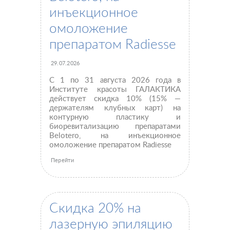
Пациентам пластической хирургии
инъекционное
Пациентам косметологии
Оборудование
Анализы перед операцией
омоложение
До и после косметологии
препаратом Radiesse
До и после пластической операции
Внести предоплату
29.07.2026
Отделение пластической хирургии
С 1 по 31 августа 2026 года в
Институте красоты ГАЛАКТИКА
действует скидка 10% (15% —
Цены
Налоговый вычет
Акции
держателям клубных карт) на
контурную пластику и
биоревитализацию препаратами
О клинике
Лицензии и сертификаты
Belotero, на инъекционное
омоложение препаратом Radiesse
Новости и СМИ
Cтатьи и публикации
Перейти
Программа лояльности и подарочные сертификаты
Отзывы
Безопасность
Медицинский туризм
Юр. информация
Скидка 20% на
лазерную эпиляцию
Карьера