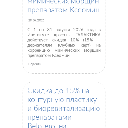
мимических морщин
препаратом Ксеомин
29.07.2026
С 1 по 31 августа 2026 года в
Институте красоты ГАЛАКТИКА
действует скидка 10% (15% —
держателям клубных карт) на
коррекцию мимических морщин
препаратом Ксеомин
Перейти
Скидка до 15% на
контурную пластику
и биоревитализацию
Пластические операции
препаратами
Пластические хирурги
Belotero, на
Процедуры
Врачи-косметологи