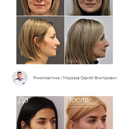
Пластические хирурги
Процедуры
Врачи-косметологи
Пациентам пластической хирургии
Пациентам косметологии
Оборудование
Анализы перед операцией
До и после косметологии
До и после пластической операции
Внести предоплату
Отделение пластической хирургии
Цены
Налоговый вычет
Акции
Ринопластика | Морозов Сергей Викторович
О клинике
Лицензии и сертификаты
Новости и СМИ
Cтатьи и публикации
Программа лояльности и подарочные сертификаты
Отзывы
Безопасность
Медицинский туризм
Юр. информация