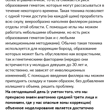
более атравматичной, то есть снижается риск
образования гематом, которые могут рассасываться в
течение некоторого времени. Такая техника позволяет
с одной точки доступа (на каждой щеке) проработать
Пластические операции
всю скулу, веерообразно наполняя филлером разные
отделы этой области. С помощью иглы мы можем
Пластические хирурги
Процедуры
Врачи-косметологи
работать небольшими объемами, но есть риск
Пациентам пластической хирургии
образования гематом (как и с любыми
Пациентам косметологии
Оборудование
инъекционными методиками). Обычно такая техника
Анализы перед операцией
До и после косметологии
используется для коррекции борозд, образование
До и после пластической операции
которых может быть обусловлено как возрастными,
так и генетическими факторами (нередко они
Внести предоплату
встречаются у молодых девушек до 30 лет и,
естественно, не зависят от инволюционных
Отделение пластической хирургии
изменений). С помощью введения филлера мы можем
приподнять складку и таким образом, без добавления
Цены
Налоговый вычет
Акции
излишнего объема, решить проблему.
На сегодняшний день (с учетом того, что мы
О клинике
Лицензии и сертификаты
прекрасно знаем анатомию средней трети лица и
понимаем, где у нас опасные зоны коррекции)
Новости и СМИ
Cтатьи и публикации
объемное моделирование является достаточно