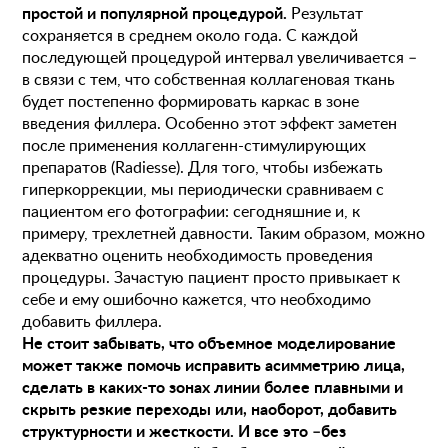
Программа лояльности и подарочные сертификаты
простой и популярной процедурой.
Результат
сохраняется в среднем около года. С каждой
Отзывы
Безопасность
последующей процедурой интервал увеличивается –
в связи с тем, что собственная коллагеновая ткань
Медицинский туризм
Юр. информация
будет постепенно формировать каркас в зоне
Карьера
введения филлера. Особенно этот эффект заметен
после применения коллагенн-стимулирующих
препаратов (Radiesse). Для того, чтобы избежать
гиперкоррекции, мы периодически сравниваем с
пациентом его фотографии: сегодняшние и, к
примеру, трехлетней давности. Таким образом, можно
адекватно оценить необходимость проведения
процедуры. Зачастую пациент просто привыкает к
себе и ему ошибочно кажется, что необходимо
добавить филлера.
Не стоит забывать, что объемное моделирование
может также помочь исправить асимметрию лица,
сделать в каких-то зонах линии более плавными и
скрыть резкие переходы или, наоборот, добавить
структурности и жесткости. И все это –без