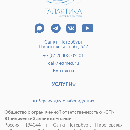
Внести предоплату
Отделение пластической хирургии
Цены
Налоговый вычет
Акции
Санкт-Петербург
О клинике
Лицензии и сертификаты
Пироговская наб., 5/2
Новости и СМИ
Cтатьи и публикации
+7 (812) 403-02-01
Программа лояльности и подарочные сертификаты
call@edmed.ru
Контакты
Отзывы
Безопасность
Медицинский туризм
Юр. информация
УСЛУГИ
Карьера
Версия для слабовидящих
Общество с ограниченной ответственностью «СП»
Юридический адрес компании:
Россия, 194044, г. Санкт-Петербург, Пироговская