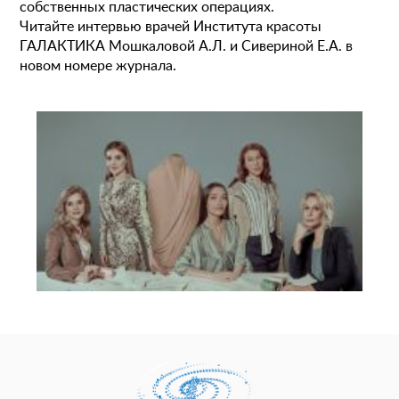
собственных пластических операциях.
Читайте интервью врачей Института красоты
ГАЛАКТИКА Мошкаловой А.Л. и Сивериной Е.А. в
новом номере журнала.
Пластические операции
Пластические хирурги
Процедуры
Врачи-косметологи
Пациентам пластической хирургии
Пациентам косметологии
Оборудование
Анализы перед операцией
До и после косметологии
До и после пластической операции