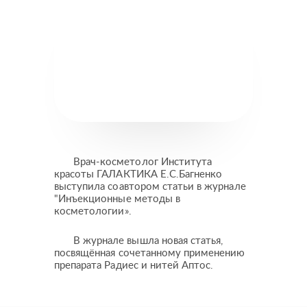
Врач-косметолог Института
красоты ГАЛАКТИКА Е.С.Багненко
Пластические операции
выступила соавтором статьи в журнале
"Инъекционные методы в
Пластические хирурги
косметологии».
Процедуры
Врачи-косметологи
Пациентам пластической хирургии
Пациентам косметологии
Оборудование
В журнале вышла новая статья,
посвящённая сочетанному применению
Анализы перед операцией
До и после косметологии
препарата Радиес и нитей Аптос.
До и после пластической операции
Внести предоплату