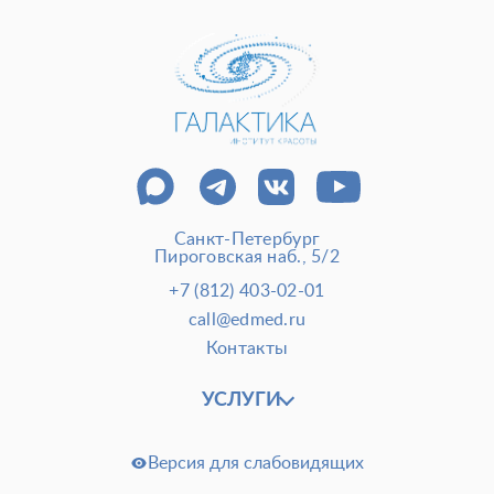
Отделение пластической хирургии
Цены
Налоговый вычет
Акции
О клинике
Лицензии и сертификаты
Новости и СМИ
Cтатьи и публикации
Программа лояльности и подарочные сертификаты
Санкт-Петербург
Пироговская наб., 5/2
Отзывы
Безопасность
+7 (812) 403-02-01
Медицинский туризм
Юр. информация
call@edmed.ru
Карьера
Контакты
УСЛУГИ
Версия для слабовидящих