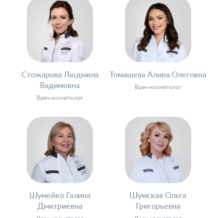
Стожарова Людмила
Томашева Алина Олеговна
Вадимовна
Врач-косметолог
Врач-косметолог
Шумейко Галина
Шумская Ольга
Пластические операции
Дмитриевна
Григорьевна
Пластические хирурги