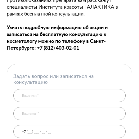
противопоказаниях препарата вам расскажут
специалисты Института красоты ГАЛАКТИКА в
Пластические операции
рамках бесплатной консультации.
Пластические хирурги
Процедуры
Врачи-косметологи
Узнать подробную информацию об акции и
Пациентам пластической хирургии
записаться на бесплатную консультацию к
Пациентам косметологии
Оборудование
косметологу можно по телефону в Санкт-
Анализы перед операцией
Петербурге: +7 (812) 403-02-01​
До и после косметологии
До и после пластической операции
Внести предоплату
Задать вопрос или записаться на
Отделение пластической хирургии
консультацию
Цены
Налоговый вычет
Акции
О клинике
Лицензии и сертификаты
Новости и СМИ
Cтатьи и публикации
Программа лояльности и подарочные сертификаты