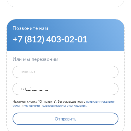
Новости и СМИ
Cтатьи и публикации
Программа лояльности и подарочные сертификаты
Отзывы
Безопасность
Позвоните нам
Медицинский туризм
Юр. информация
+7 (812) 403-02-01
Карьера
Или мы перезвоним:
Нажимая кнопку "Отправить", Вы соглашаетесь с
правилами оказания
услуг
и
условиями пользовательского соглашения.
Отправить