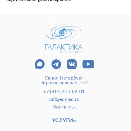
Пластические операции
Пластические хирурги
Процедуры
Врачи-косметологи
Пациентам пластической хирургии
Пациентам косметологии
Оборудование
Анализы перед операцией
До и после косметологии
До и после пластической операции
Санкт-Петербург
Пироговская наб., 5/2
Внести предоплату
+7 (812) 403-02-01
Отделение пластической хирургии
call@edmed.ru
Контакты
Цены
Налоговый вычет
Акции
УСЛУГИ
О клинике
Лицензии и сертификаты