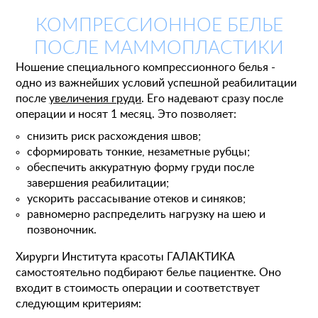
КОМПРЕССИОННОЕ БЕЛЬЕ
ПОСЛЕ МАММОПЛАСТИКИ
Ношение специального компрессионного белья -
одно из важнейших условий успешной реабилитации
после
увеличения груди
. Его надевают сразу после
операции и носят 1 месяц. Это позволяет:
снизить риск расхождения швов;
сформировать тонкие, незаметные рубцы;
Пластические операции
обеспечить аккуратную форму груди после
Пластические хирурги
завершения реабилитации;
Процедуры
Врачи-косметологи
ускорить рассасывание отеков и синяков;
Пациентам пластической хирургии
равномерно распределить нагрузку на шею и
Пациентам косметологии
Оборудование
позвоночник.
Анализы перед операцией
До и после косметологии
До и после пластической операции
Хирурги Института красоты ГАЛАКТИКА
самостоятельно подбирают белье пациентке. Оно
Внести предоплату
входит в стоимость операции и соответствует
следующим критериям:
Отделение пластической хирургии