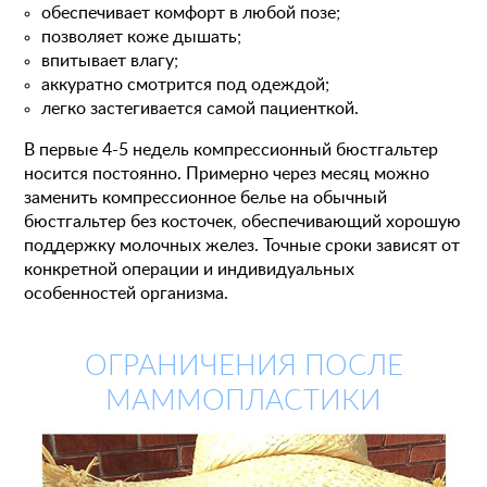
обеспечивает комфорт в любой позе;
позволяет коже дышать;
Цены
Налоговый вычет
Акции
впитывает влагу;
аккуратно смотрится под одеждой;
О клинике
Лицензии и сертификаты
легко застегивается самой пациенткой.
Новости и СМИ
Cтатьи и публикации
В первые 4-5 недель компрессионный бюстгальтер
Программа лояльности и подарочные сертификаты
носится постоянно. Примерно через месяц можно
заменить компрессионное белье на обычный
Отзывы
Безопасность
бюстгальтер без косточек, обеспечивающий хорошую
Медицинский туризм
Юр. информация
поддержку молочных желез. Точные сроки зависят от
конкретной операции и индивидуальных
Карьера
особенностей организма.
ОГРАНИЧЕНИЯ ПОСЛЕ
МАММОПЛАСТИКИ