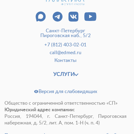
Пластические операции
Пластические хирурги
Процедуры
Врачи-косметологи
Санкт-Петербург
Пациентам пластической хирургии
Пироговская наб., 5/2
Пациентам косметологии
Оборудование
Анализы перед операцией
+7 (812) 403-02-01
До и после косметологии
call@edmed.ru
До и после пластической операции
Контакты
Внести предоплату
Отделение пластической хирургии
УСЛУГИ
Цены
Налоговый вычет
Акции
Версия для слабовидящих
Общество с ограниченной ответственностью «СП»
О клинике
Лицензии и сертификаты
Юридический адрес компании:
Новости и СМИ
Cтатьи и публикации
Россия, 194044, г. Санкт-Петербург, Пироговская
набережная, д. 5/2, лит. А, пом. 1-Н (ч. п. 4)
Программа лояльности и подарочные сертификаты