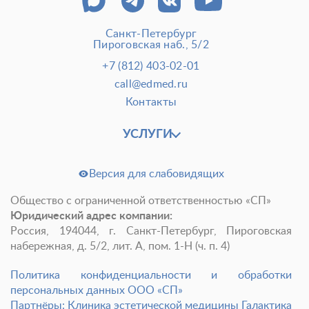
Пластические операции
Пластические хирурги
Санкт-Петербург
Процедуры
Врачи-косметологи
Пироговская наб., 5/2
Пациентам пластической хирургии
Пациентам косметологии
Оборудование
+7 (812) 403-02-01
Анализы перед операцией
call@edmed.ru
До и после косметологии
Контакты
До и после пластической операции
Внести предоплату
УСЛУГИ
Отделение пластической хирургии
Версия для слабовидящих
Цены
Налоговый вычет
Акции
Общество с ограниченной ответственностью «СП»
Юридический адрес компании:
О клинике
Лицензии и сертификаты
Россия, 194044, г. Санкт-Петербург, Пироговская
набережная, д. 5/2, лит. А, пом. 1-Н (ч. п. 4)
Новости и СМИ
Cтатьи и публикации
Программа лояльности и подарочные сертификаты
Политика конфиденциальности и обработки
персональных данных ООО «СП»
Отзывы
Безопасность
Партнёры: Клиника эстетической медицины Галактика