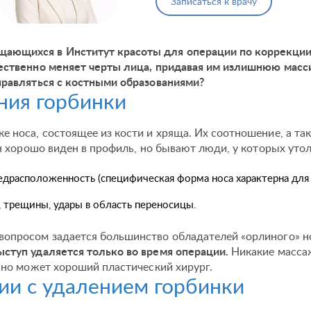
Записаться к врачу
щающихся в Институт красоты для операции по коррекции
ественно меняет черты лица, придавая им излишнюю масси
правляться с костными образованиями?
ия горбинки
нке носа, состоящее из кости и хряща. Их соотношение, а т
он хорошо виден в профиль, но бывают люди, у которых ут
едрасположенность (специфическая форма носа характерна для к
 трещины, удары в область переносицы.
 вопросом задается большинство обладателей «орлиного» н
ступ удаляется только во время операции.
Никакие масса
ьно может хороший пластический хирург.
ии с удалением горбинки