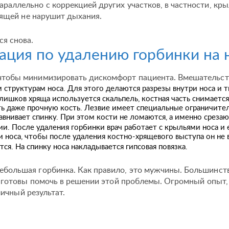
раллельно с коррекцией других участков, в частности, крыл
рящей не нарушит дыхания.
ся снова.
ация по удалению горбинки на 
чтобы минимизировать дискомфорт пациента. Вмешательство
 структурам носа. Для этого делаются разрезы внутри носа и т
лишков хряща используется скальпель, костная часть снимает
ать даже прочную кость. Лезвие имеет специальные ограничите
нивает спинку. При этом кости не ломаются, а именно срезаютс
. После удаления горбинки врач работает с крыльями носа и 
 носа, чтобы после удаления костно-хрящевого выступа он не
ся. На спинку носа накладывается гипсовая повязка.
ебольшая горбинка. Как правило, это мужчины. Большинств
 готовы помочь в решении этой проблемы. Огромный опыт, 
ичный результат.