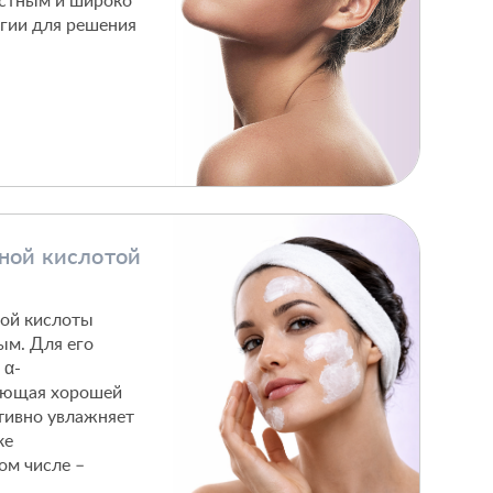
остным и широко
огии для решения
ой кислотой
ной кислоты
ым. Для его
 α-
ающая хорошей
тивно увлажняет
ке
ом числе –