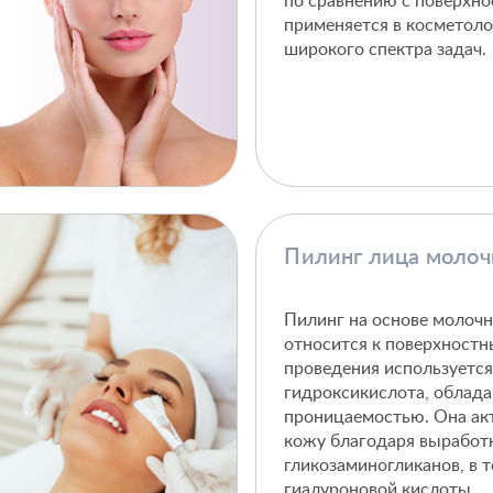
по сравнению с поверхн
применяется в косметол
широкого спектра задач.
Пилинг лица молочн
Пилинг на основе молоч
относится к поверхностн
проведения используется
гидроксикислота, облад
проницаемостью. Она ак
кожу благодаря выработ
гликозаминогликанов, в т
гиалуроновой кислоты.