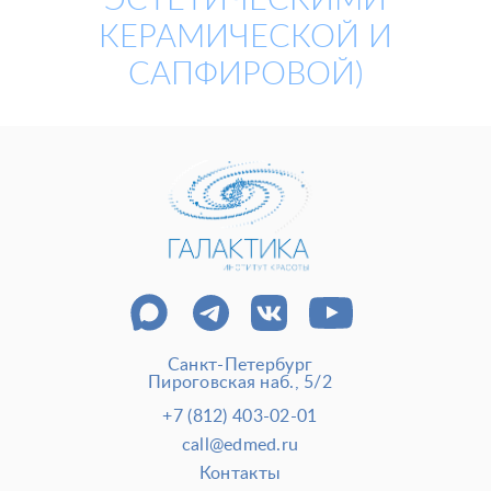
ЭСТЕТИЧЕСКИМИ
КЕРАМИЧЕСКОЙ И
САПФИРОВОЙ)
Пластические операции
Пластические хирурги
Процедуры
Врачи-косметологи
Пациентам пластической хирургии
Пациентам косметологии
Оборудование
Анализы перед операцией
До и после косметологии
До и после пластической операции
Внести предоплату
Санкт-Петербург
Пироговская наб., 5/2
Отделение пластической хирургии
+7 (812) 403-02-01
call@edmed.ru
Цены
Налоговый вычет
Акции
Контакты