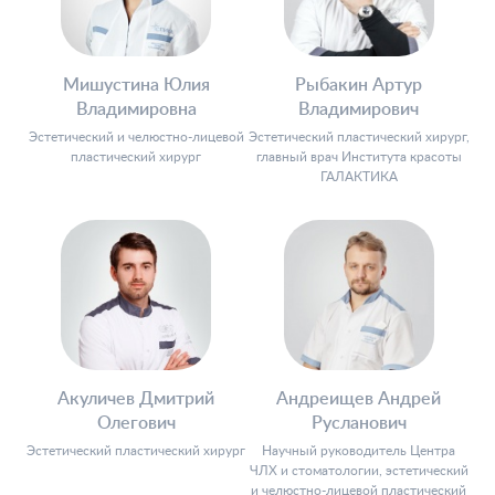
Мишустина Юлия
Рыбакин Артур
Владимировна
Владимирович
Эстетический и челюстно-лицевой
Эстетический пластический хирург,
пластический хирург
главный врач Института красоты
ГАЛАКТИКА
Акуличев Дмитрий
Андреищев Андрей
Олегович
Русланович
Эстетический пластический хирург
Научный руководитель Центра
ЧЛХ и стоматологии, эстетический
и челюстно-лицевой пластический