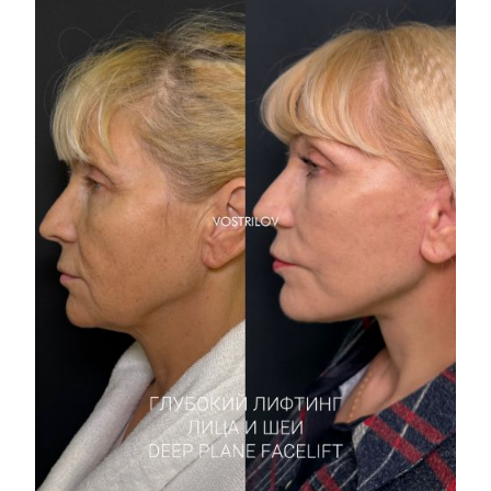
Пластические хирурги
Процедуры
Врачи-косметологи
Пациентам пластической хирургии
Пациентам косметологии
Оборудование
Анализы перед операцией
До и после косметологии
До и после пластической операции
Внести предоплату
Отделение пластической хирургии
Цены
Налоговый вычет
Акции
О клинике
Лицензии и сертификаты
Новости и СМИ
Cтатьи и публикации
Программа лояльности и подарочные сертификаты
Отзывы
Безопасность
Медицинский туризм
Юр. информация