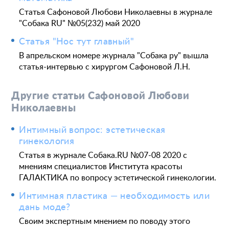
Цены
Налоговый вычет
Акции
Статья Сафоновой Любови Николаевны в журнале
"Собака RU" №05(232) май 2020
О клинике
Лицензии и сертификаты
Статья "Нос тут главный"
Новости и СМИ
Cтатьи и публикации
В апрельском номере журнала "Собака ру" вышла
Программа лояльности и подарочные сертификаты
статья-интервью с хирургом Сафоновой Л.Н.
Отзывы
Безопасность
Другие статьи Сафоновой Любови
Медицинский туризм
Юр. информация
Николаевны
Карьера
Интимный вопрос: эстетическая
гинекология
Статья в журнале Собака.RU №07-08 2020 с
мнениям специалистов Института красоты
ГАЛАКТИКА по вопросу эстетической гинекологии.
Интимная пластика — необходимость или
дань моде?
Своим экспертным мнением по поводу этого