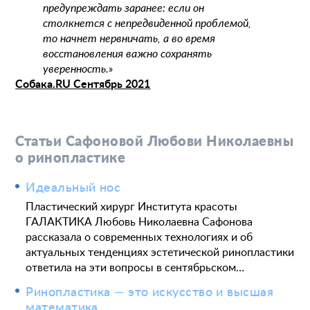
предупреждать заранее: если он
столкнется с непредвиденной проблемой,
то начнет нервничать, а во время
восстановления важно сохранять
уверенность.»
Собака.RU Сентябрь 2021
Пластические операции
Статьи Сафоновой Любови Николаевны
Пластические хирурги
о ринопластике
Процедуры
Врачи-косметологи
Пациентам пластической хирургии
Идеальный нос
Пациентам косметологии
Оборудование
Анализы перед операцией
Пластический хирург Института красоты
До и после косметологии
ГАЛАКТИКА Любовь Николаевна Сафонова
До и после пластической операции
рассказала о современных технологиях и об
Внести предоплату
актуальных тенденциях эстетической ринопластики
ответила на эти вопросы в сентябрьском…
Отделение пластической хирургии
Ринопластика — это искусство и высшая
математика