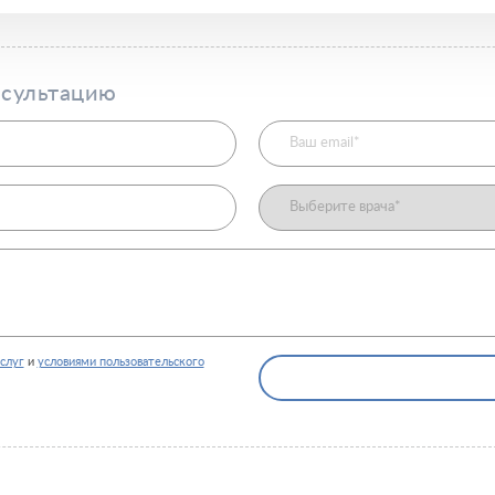
нсультацию
слуг
и
условиями пользовательского