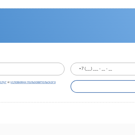
слуг
и
условиями пользовательского