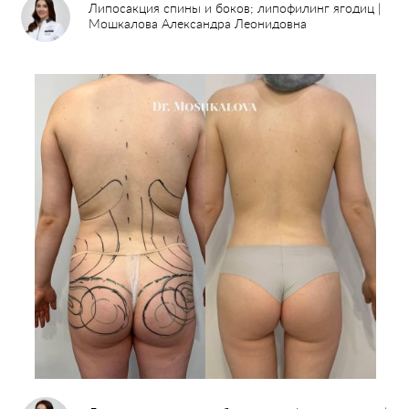
Липосакция спины и боков; липофилинг ягодиц |
Мошкалова Александра Леонидовна
Пластические операции
Пластические хирурги
Процедуры
Врачи-косметологи
Пациентам пластической хирургии
Пациентам косметологии
Оборудование
Анализы перед операцией
До и после косметологии
До и после пластической операции
Внести предоплату
Отделение пластической хирургии
Цены
Налоговый вычет
Акции