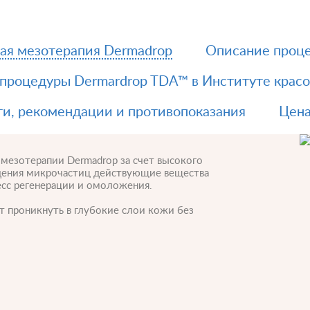
ая мезотерапия Dermadrop
Описание проц
 процедуры Dermardrop TDA™ в Институте кра
и, рекомендации и противопоказания
Цена
мезотерапии Dermadrop за счет высокого
едения микрочастиц действующие вещества
есс регенерации и омоложения.
т проникнуть в глубокие слои кожи без