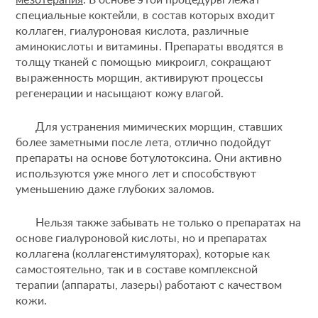
мезотерапия
. В основе этой процедуры лежат
специальные коктейли, в состав которых входит
коллаген, гиалуроновая кислота, различные
аминокислоты и витамины. Препараты вводятся в
толщу тканей с помощью микроигл, сокращают
выраженность морщин, активируют процессы
регенерации и насыщают кожу влагой.
Для устранения мимических морщин, ставших
более заметными после лета, отлично подойдут
препараты на основе ботулотоксина. Они активно
используются уже много лет и способствуют
уменьшению даже глубоких заломов.
Пластические операции
Нельзя также забывать не только о препаратах на
основе гиалуроновой кислоты, но и препаратах
Пластические хирурги
коллагена (коллагенстимуляторах), которые как
Процедуры
Врачи-косметологи
самостоятельно, так и в составе комплексной
Пациентам пластической хирургии
Пациентам косметологии
Оборудование
терапии (аппараты, лазеры) работают с качеством
Анализы перед операцией
кожи.
До и после косметологии