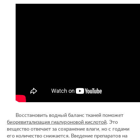
До и после пластической операции
Внести предоплату
Отделение пластической хирургии
Цены
Налоговый вычет
Акции
О клинике
Лицензии и сертификаты
Новости и СМИ
Cтатьи и публикации
Программа лояльности и подарочные сертификаты
Отзывы
Безопасность
Медицинский туризм
Юр. информация
Карьера
Восстановить водный баланс тканей поможет
биоревитализация гиалуроновой кислотой
. Это
вещество отвечает за сохранение влаги, но с годами
его количество снижается. Введение препаратов на