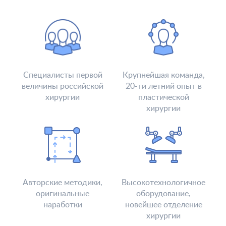
Внести предоплату
Отделение пластической хирургии
Цены
Налоговый вычет
Акции
Специалисты первой
Крупнейшая команда,
О клинике
Лицензии и сертификаты
величины российской
20-ти летний опыт в
Новости и СМИ
Cтатьи и публикации
хирургии
пластической
хирургии
Программа лояльности и подарочные сертификаты
Отзывы
Безопасность
Медицинский туризм
Юр. информация
Карьера
Авторские методики,
Высокотехнологичное
оригинальные
оборудование,
наработки
новейшее отделение
хирургии