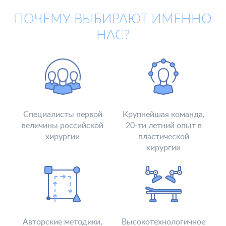
Новости и СМИ
Cтатьи и публикации
ПОЧЕМУ ВЫБИРАЮТ ИМЕННО
Программа лояльности и подарочные сертификаты
НАС?
Отзывы
Безопасность
Медицинский туризм
Юр. информация
Карьера
Специалисты первой
Крупнейшая команда,
величины российской
20-ти летний опыт в
хирургии
пластической
хирургии
Авторские методики,
Высокотехнологичное