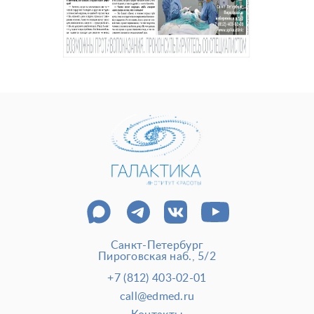
До и после косметологии
До и после пластической операции
Внести предоплату
Отделение пластической хирургии
Цены
Налоговый вычет
Акции
О клинике
Лицензии и сертификаты
Новости и СМИ
Cтатьи и публикации
Программа лояльности и подарочные сертификаты
Отзывы
Безопасность
Медицинский туризм
Юр. информация
Санкт-Петербург
Пироговская наб., 5/2
Карьера
+7 (812) 403-02-01
call@edmed.ru