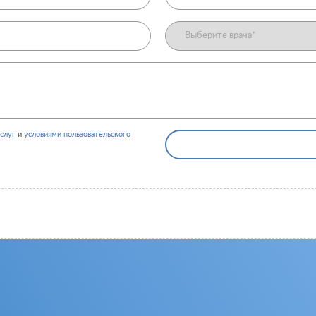
слуг
и
условиями пользовательского