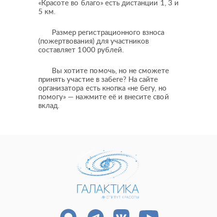
«Красоте во благо» есть дистанции 1, 3 и
Процедуры
Врачи-косметологи
5 км.
Пациентам пластической хирургии
Пациентам косметологии
Оборудование
Анализы перед операцией
Размер регистрационного взноса
До и после косметологии
(пожертвования) для участников
До и после пластической операции
составляет 1000 рублей.
Внести предоплату
Вы хотите помочь, но не сможете
принять участие в забеге? На сайте
Отделение пластической хирургии
организатора есть кнопка «не бегу, но
помогу» — нажмите её и внесите свой
вклад.
Цены
Налоговый вычет
Акции
О клинике
Лицензии и сертификаты
Новости и СМИ
Cтатьи и публикации
Программа лояльности и подарочные сертификаты
Отзывы
Безопасность
Медицинский туризм
Юр. информация
Карьера