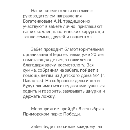
Наши косметологи во главе с
руководителем направления
Богатенковым А.И. традиционно
участвуют в забеге лично, приглашают
наших коллег, пластических хирургов, а
также семьи, друзей и пациентов.
Забег проводит благотворительная
организация «Перспективы», уже 20 лет
помогающая детям, а появился он
благодаря врачу-косметологу. Вся
сумма, собранная на забеге, пойдёт в
помощь детям из Детского дома №4 (г.
Павловск). На собранные деньги дети
будут заниматься с педагогами, учиться
ходить и говорить, завязывать шнурки и
держать ложку.
Мероприятие пройдёт 8 сентября в
Приморском парке Победы.
Пластические операции
Забег будет по силам каждому: на
Пластические хирурги