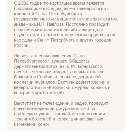
С 2002 года и по настоящее время является
профессором кафедры дерматовенерологии с
клиникой Санкт-Петербургского
государственного медицинского университета им.
академика И.П. Павлова. Постоянно проводит
практические занятия и читает лекции для
студентов, интернов и клинических ординаторов
кафедры и Санкт-Петербурга и других городов
России.
Пластические операции
Является членом правления Санкт-
Пластические хирурги
Процедуры
Врачи-косметологи
Петербургского Научного Общества
дерматовенерологов им. В.М. Тарновского,
Пациентам пластической хирургии
Пациентам косметологии
Оборудование
почетным членом общества дерматологов
Франции и Сербии, членом редакционной
Анализы перед операцией
До и после косметологии
коллегии журналов «Вестник дерматологии и
венерологии» и «Российский журнал кожных и
До и после пластической операции
венерических болезней».
Внести предоплату
Выступает на телевидении и радио, проводит
Отделение пластической хирургии
пресс-конференции с журналистами по
проблемам ухода за кожей, фотопротекции,
лечения болезней и коррекции возрастных
Цены
Налоговый вычет
Акции
изменений кожи.