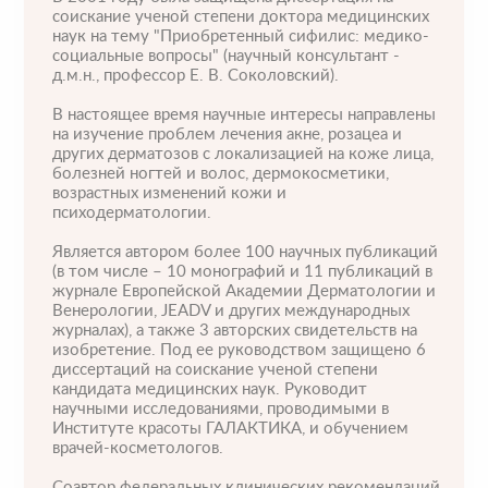
соискание ученой степени доктора медицинских
наук на тему "Приобретенный сифилис: медико-
социальные вопросы" (научный консультант -
д.м.н., профессор Е. В. Соколовский).
В настоящее время научные интересы направлены
на изучение проблем лечения акне, розацеа и
других дерматозов с локализацией на коже лица,
болезней ногтей и волос, дермокосметики,
возрастных изменений кожи и
психодерматологии.
Является автором более 100 научных публикаций
(в том числе – 10 монографий и 11 публикаций в
журнале Европейской Академии Дерматологии и
Венерологии, JEADV и других международных
журналах), а также 3 авторских свидетельств на
изобретение. Под ее руководством защищено 6
диссертаций на соискание ученой степени
кандидата медицинских наук. Руководит
научными исследованиями, проводимыми в
Институте красоты ГАЛАКТИКА, и обучением
врачей-косметологов.
Соавтор федеральных клинических рекомендаций