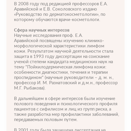
В 2008 году под редакцией профессоров Е.А.
О клинике
Лицензии и сертификаты
Аравийской и Е.В. Соколовского издано
«Руководство по дерматокосметологии», по
Новости и СМИ
Cтатьи и публикации
которому обучаются врачи-косметологи.
Программа лояльности и подарочные сертификаты
Сфера научных интересов
Научные исследования проф. Е.А.
Отзывы
Безопасность
Аравийской посвящены изучению клинико-
морфологической характеристики лимфом
Медицинский туризм
Юр. информация
кожи. Результатом научной деятельности стала
защита в 1993 году диссертации на соискание
Карьера
ученой степени кандидата медицинских наук на
тему "Пойкилодермическая лимфома кожи:
особенности диагностики, течения и терапии
проспидином" (научные руководители – д. м. н.,
профессор И. М. Разнатовский и д.м.н., профессор
М.Г. Рыбакова).
В дальнейшем в сфере интересов были изучение
полового поведения и психологического профиля
пациентов с сифилисом и лиц из групп риска, а
также разработка мер профилактики заболеваний,
передаваемых половым путем.
В 2001 году была защищена диссертация на