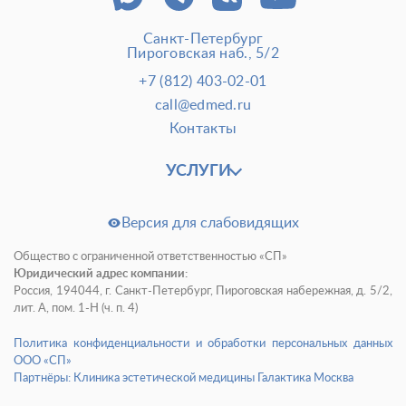
Санкт-Петербург
О клинике
Лицензии и сертификаты
Пироговская наб., 5/2
Новости и СМИ
Cтатьи и публикации
+7 (812) 403-02-01
Программа лояльности и подарочные сертификаты
call@edmed.ru
Контакты
Отзывы
Безопасность
Медицинский туризм
Юр. информация
УСЛУГИ
Карьера
Версия для слабовидящих
Общество с ограниченной ответственностью «СП»
Юридический адрес компании:
Россия, 194044, г. Санкт-Петербург, Пироговская набережная, д. 5/2,
лит. А, пом. 1-Н (ч. п. 4)
Политика конфиденциальности и обработки персональных данных
ООО «СП»
Партнёры: Клиника эстетической медицины Галактика Москва