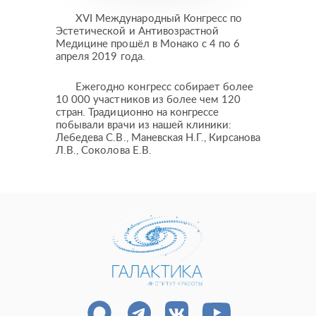
XVI Международный Конгресс по
Эстетической и Антивозрастной
Медицине прошёл в Монако с 4 по 6
апреля 2019 года.
Ежегодно конгресс собирает более
10 000 участников из более чем 120
стран. Традиционно на конгрессе
побывали врачи из нашей клиники:
Пластические операции
Лебедева С.В., Маневская Н.Г., Кирсанова
Л.В., Соколова Е.В.
Пластические хирурги
Процедуры
Врачи-косметологи
Пациентам пластической хирургии
Пациентам косметологии
Оборудование
Анализы перед операцией
До и после косметологии
До и после пластической операции
Внести предоплату
Отделение пластической хирургии
Цены
Налоговый вычет
Акции