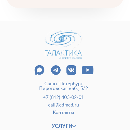
Анализы перед операцией
До и после косметологии
До и после пластической операции
Внести предоплату
Отделение пластической хирургии
Цены
Налоговый вычет
Акции
О клинике
Лицензии и сертификаты
Новости и СМИ
Cтатьи и публикации
Санкт-Петербург
Программа лояльности и подарочные сертификаты
Пироговская наб., 5/2
Отзывы
Безопасность
+7 (812) 403-02-01
Медицинский туризм
Юр. информация
call@edmed.ru
Контакты
Карьера
УСЛУГИ